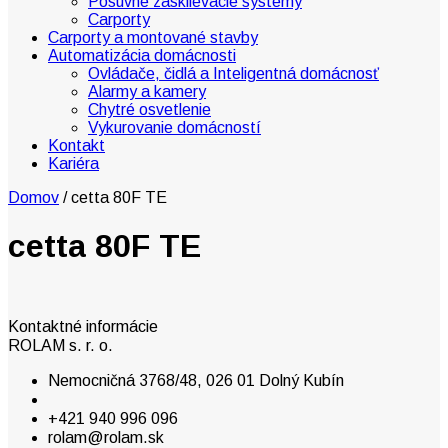
Posuvné zasklievacie systémy
Carporty
Carporty a montované stavby
Automatizácia domácnosti
Ovládače, čidlá a Inteligentná domácnosť
Alarmy a kamery
Chytré osvetlenie
Vykurovanie domácností
Kontakt
Kariéra
Domov
/
cetta 80F TE
cetta 80F TE
Kontaktné informácie
ROLAM s. r. o.
Nemocničná 3768/48, 026 01 Dolný Kubín
+421 940 996 096
rolam@rolam.sk