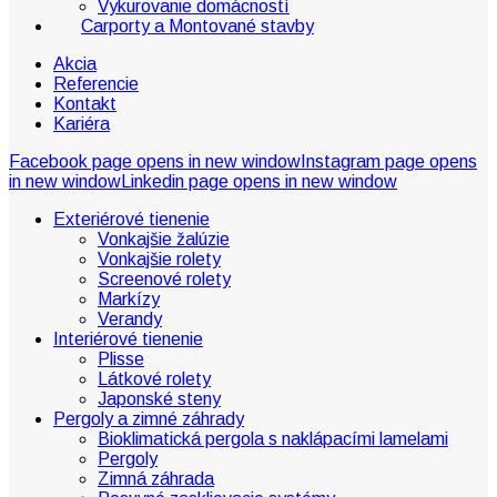
Vykurovanie domácností
Carporty a Montované stavby
Akcia
Referencie
Kontakt
Kariéra
Facebook page opens in new window
Instagram page opens
in new window
Linkedin page opens in new window
Exteriérové tienenie
Vonkajšie žalúzie
Vonkajšie rolety
Screenové rolety
Markízy
Verandy
Interiérové tienenie
Plisse
Látkové rolety
Japonské steny
Pergoly a zimné záhrady
Bioklimatická pergola s naklápacími lamelami
Pergoly
Zimná záhrada