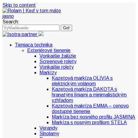
Skip to content
Search:
Tieniaca technika
Exteriérové tienenie
Vonkajšie žalúzie
Screenové rolety
Vonkajšie rolety
Markízy
Kazetová markíza OLIVIA s
elektrickým volánom
Kazetová markíza DAKOTA s
hranatými líniami a minimalistickým
vzhľadom
Kazetová makríza EMMA – cenovo
dostupné tienenie
Markíza bez nosného profilu JASMINA
Markíza s nosným profilom STELA
Verandy
Slnolamy