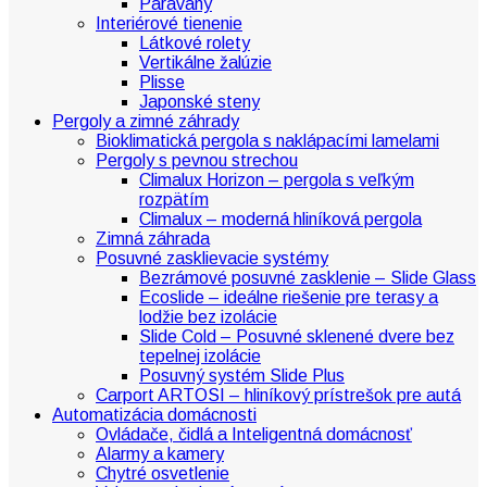
Paravany
Interiérové tienenie
Látkové rolety
Vertikálne žalúzie
Plisse
Japonské steny
Pergoly a zimné záhrady
Bioklimatická pergola s naklápacími lamelami
Pergoly s pevnou strechou
Climalux Horizon – pergola s veľkým
rozpätím
Climalux – moderná hliníková pergola
Zimná záhrada
Posuvné zasklievacie systémy
Bezrámové posuvné zasklenie – Slide Glass
Ecoslide – ideálne riešenie pre terasy a
lodžie bez izolácie
Slide Cold – Posuvné sklenené dvere bez
tepelnej izolácie
Posuvný systém Slide Plus
Carport ARTOSI – hliníkový prístrešok pre autá
Automatizácia domácnosti
Ovládače, čidlá a Inteligentná domácnosť
Alarmy a kamery
Chytré osvetlenie