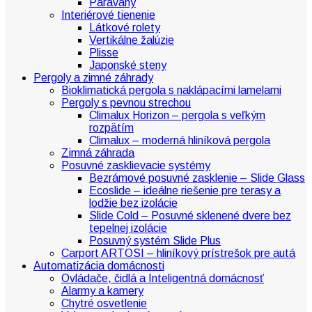
Paravany
Interiérové tienenie
Látkové rolety
Vertikálne žalúzie
Plisse
Japonské steny
Pergoly a zimné záhrady
Bioklimatická pergola s naklápacími lamelami
Pergoly s pevnou strechou
Climalux Horizon – pergola s veľkým
rozpätím
Climalux – moderná hliníková pergola
Zimná záhrada
Posuvné zasklievacie systémy
Bezrámové posuvné zasklenie – Slide Glass
Ecoslide – ideálne riešenie pre terasy a
lodžie bez izolácie
Slide Cold – Posuvné sklenené dvere bez
tepelnej izolácie
Posuvný systém Slide Plus
Carport ARTOSI – hliníkový prístrešok pre autá
Automatizácia domácnosti
Ovládače, čidlá a Inteligentná domácnosť
Alarmy a kamery
Chytré osvetlenie