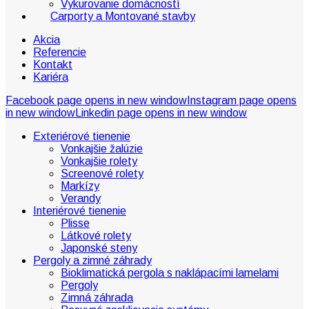
Vykurovanie domácností
Carporty a Montované stavby
Akcia
Referencie
Kontakt
Kariéra
Facebook page opens in new window
Instagram page opens
in new window
Linkedin page opens in new window
Exteriérové tienenie
Vonkajšie žalúzie
Vonkajšie rolety
Screenové rolety
Markízy
Verandy
Interiérové tienenie
Plisse
Látkové rolety
Japonské steny
Pergoly a zimné záhrady
Bioklimatická pergola s naklápacími lamelami
Pergoly
Zimná záhrada