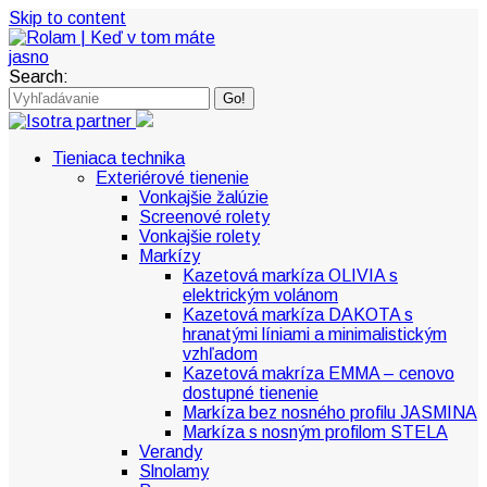
Skip to content
Search:
Tieniaca technika
Exteriérové tienenie
Vonkajšie žalúzie
Screenové rolety
Vonkajšie rolety
Markízy
Kazetová markíza OLIVIA s
elektrickým volánom
Kazetová markíza DAKOTA s
hranatými líniami a minimalistickým
vzhľadom
Kazetová makríza EMMA – cenovo
dostupné tienenie
Markíza bez nosného profilu JASMINA
Markíza s nosným profilom STELA
Verandy
Slnolamy