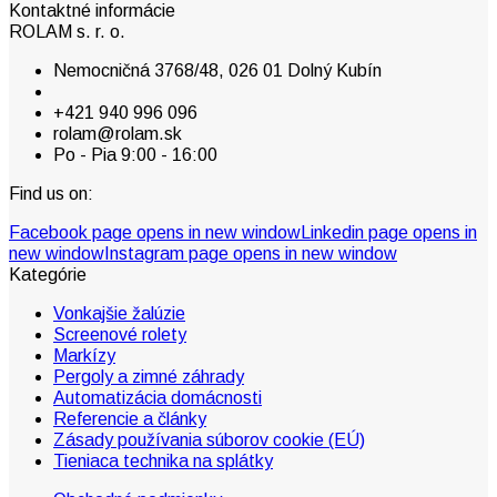
Kontaktné informácie
ROLAM s. r. o.
Nemocničná 3768/48, 026 01 Dolný Kubín
+421 940 996 096
rolam@rolam.sk
Po - Pia 9:00 - 16:00
Find us on:
Facebook page opens in new window
Linkedin page opens in
new window
Instagram page opens in new window
Kategórie
Vonkajšie žalúzie
Screenové rolety
Markízy
Pergoly a zimné záhrady
Automatizácia domácnosti
Referencie a články
Zásady používania súborov cookie (EÚ)
Tieniaca technika na splátky