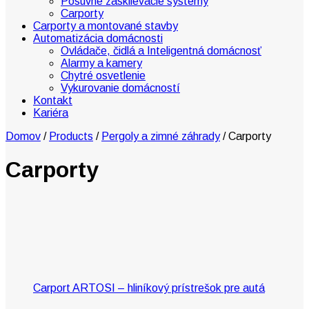
Posuvné zasklievacie systémy
Carporty
Carporty a montované stavby
Automatizácia domácnosti
Ovládače, čidlá a Inteligentná domácnosť
Alarmy a kamery
Chytré osvetlenie
Vykurovanie domácností
Kontakt
Kariéra
Domov
/
Products
/
Pergoly a zimné záhrady
/
Carporty
Carporty
Carport ARTOSI – hliníkový prístrešok pre autá