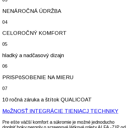
NENÁROČNÁ ÚDRŽBA
04
CELOROČNÝ KOMFORT
05
hladký a nadčasový dizajn
06
PRISPôSOBENIE NA MIERU
07
10 ročná záruka a štítok QUALICOAT
MoŽNOSŤ INTEGRÁCIE TIENIACJ TECHNIKY
Pre ešte väčší komfort a súkromie je možné jednoducho
doplniť boky pergoly o screenové látkové rolety ALFA -ZIP od