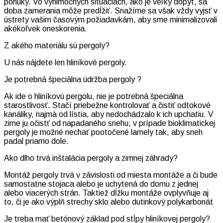
ponuky. Vo výnimočných situáciách, ako je veľký dopyt, sa
doba zamerania môže predĺžiť. Snažíme sa však vždy vyjsť v
ústrety vašim časovým požiadavkám, aby sme minimalizovali
akékoľvek oneskorenia.
Z akého materiálu sú pergoly?
U nás nájdete len hliníkové pergoly.
Je potrebná špeciálna údržba pergoly ?
Ak ide o hliníkovú pergolu, nie je potrebná špeciálna
starostlivosť. Stačí priebežne kontrolovať a čistiť odtokové
kanáliky, najmä od lístia, aby nedochádzalo k ich upchatiu. V
zime ju očistť od napadaného snehu, v prípade bioklimatickej
pergoly je možné nechať pootočené lamely tak, aby sneh
padal priamo dole.
Ako dlho trvá inštalácia pergoly a zimnej záhrady?
Montáž pergoly trvá v závislosti od miesta montáže a či bude
samostatne stojaca alebo je uchytená do domu z jednej
alebo viacerých strán. Taktiež dĺžku montáže ovplyvňuje aj
to, či je ako výplň strechy sklo alebo dutinkový polykarbonát
Je treba mať betónový základ pod stĺpy hliníkovej pergoly?