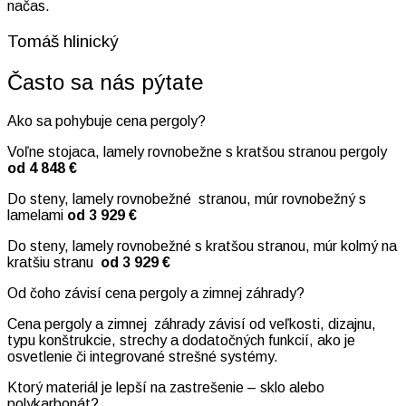
načas.
Tomáš hlinický
Často sa nás pýtate
Ako sa pohybuje cena pergoly?
Voľne stojaca, lamely rovnobežne s kratšou stranou pergoly
od 4 848 €
Do steny, lamely rovnobežné stranou, múr rovnobežný s
lamelami
od 3 929 €
Do steny, lamely rovnobežné s kratšou stranou, múr kolmý na
kratšiu stranu
od 3 929 €
Od čoho závisí cena pergoly a zimnej záhrady?
Cena pergoly a zimnej záhrady závisí od veľkosti, dizajnu,
typu konštrukcie, strechy a dodatočných funkcií, ako je
osvetlenie či integrované strešné systémy.
Ktorý materiál je lepší na zastrešenie – sklo alebo
polykarbonát?