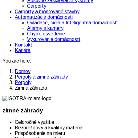
Posuvné zasklievacie systémy
Carporty
Carporty a montované stavby
Automatizácia domácnosti
Ovládače, čidlá a Inteligentná domácnosť
Alarmy a kamery
Chytré osvetlenie
Vykurovanie domácností
Kontakt
Kariéra
You are here:
Domov
Pergoly a zimné záhrady
Pergoly
Zimná záhrada
zimné záhrady
Celoročné využitie
Bezúdržbový a kvalitný materiál
Prispôsobenie na mieru