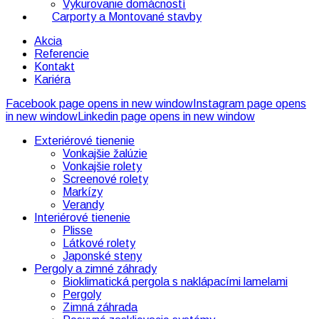
Vykurovanie domácností
Carporty a Montované stavby
Akcia
Referencie
Kontakt
Kariéra
Facebook page opens in new window
Instagram page opens
in new window
Linkedin page opens in new window
Exteriérové tienenie
Vonkajšie žalúzie
Vonkajšie rolety
Screenové rolety
Markízy
Verandy
Interiérové tienenie
Plisse
Látkové rolety
Japonské steny
Pergoly a zimné záhrady
Bioklimatická pergola s naklápacími lamelami
Pergoly
Zimná záhrada