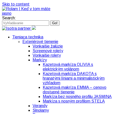
Skip to content
Search:
Tieniaca technika
Exteriérové tienenie
Vonkajšie žalúzie
Screenové rolety
Vonkajšie rolety
Markízy
Kazetová markíza OLIVIA s
elektrickým volánom
Kazetová markíza DAKOTA s
hranatými líniami a minimalistickým
vzhľadom
Kazetová makríza EMMA – cenovo
dostupné tienenie
Markíza bez nosného profilu JASMINA
Markíza s nosným profilom STELA
Verandy
Slnolamy