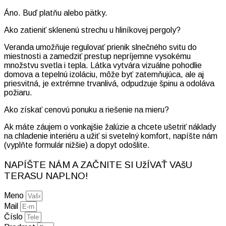
Áno. Buď platňu alebo pätky.
Ako zatieniť sklenenú strechu u hliníkovej pergoly?
Veranda umožňuje regulovať prienik slnečného svitu do
miestnosti a zamedziť prestup nepríjemne vysokému
množstvu svetla i tepla. Látka vytvára vizuálne pohodlie
domova a tepelnú izoláciu, môže byť zatemňujúca, ale aj
priesvitná, je extrémne trvanlivá, odpudzuje špinu a odoláva
požiaru.
Ako získať cenovú ponuku a riešenie na mieru?
Ak máte záujem o vonkajšie žalúzie a chcete ušetriť náklady
na chladenie interiéru a užiť si svetelný komfort, napíšte nám
(vyplňte formulár nižšie) a dopyt odošlite.
NAPÍŠTE NÁM A ZAČNITE SI UžÍVAŤ VAšU
TERASU NAPLNO!
Meno
Mail
Číslo