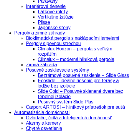
Paravany
Interiérové tienenie
Látkové rolety
Vertikálne žalúzie
Plisse
Japonské steny
Pergoly a zimné záhrady
Bioklimatická pergola s naklápacími lamelami
Pergoly s pevnou strechou
Climalux Horizon – pergola s veľkým
rozpätím
Climalux – moderná hliníková pergola
Zimná záhrada
Posuvné zasklievacie systémy
Bezrámové posuvné zasklenie – Slide Glass
Ecoslide – ideálne riešenie pre terasy a
lodžie bez izolácie
Slide Cold – Posuvné sklenené dvere bez
tepelnej izolácie
Posuvný systém Slide Plus
Carport ARTOSI – hliníkový prístrešok pre autá
Automatizácia domácnosti
Ovládače, čidlá a Inteligentná domácnosť
Alarmy a kamery
Chytré osvetlenie