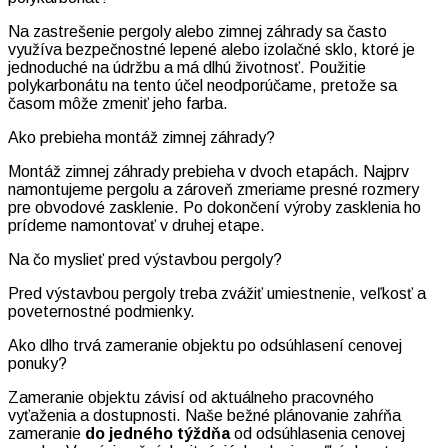
Na zastrešenie pergoly alebo zimnej záhrady sa často
využíva bezpečnostné lepené alebo izolačné sklo, ktoré je
jednoduché na údržbu a má dlhú životnosť. Použitie
polykarbonátu na tento účel neodporúčame, pretože sa
časom môže zmeniť jeho farba.
Ako prebieha montáž zimnej záhrady?
Montáž zimnej záhrady prebieha v dvoch etapách. Najprv
namontujeme pergolu a zároveň zmeriame presné rozmery
pre obvodové zasklenie. Po dokončení výroby zasklenia ho
prídeme namontovať v druhej etape.
Na čo myslieť pred výstavbou pergoly?
Pred výstavbou pergoly treba zvážiť umiestnenie, veľkosť a
poveternostné podmienky.
Ako dlho trvá zameranie objektu po odsúhlasení cenovej
ponuky?
Zameranie objektu závisí od aktuálneho pracovného
vyťaženia a dostupnosti. Naše bežné plánovanie zahŕňa
zameranie
do jedného týždňa
od odsúhlasenia cenovej