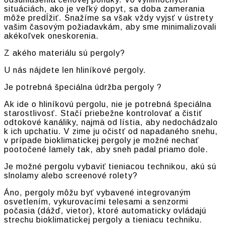
situáciách, ako je veľký dopyt, sa doba zamerania
môže predĺžiť. Snažíme sa však vždy vyjsť v ústrety
vašim časovým požiadavkám, aby sme minimalizovali
akékoľvek oneskorenia.
Z akého materiálu sú pergoly?
U nás nájdete len hliníkové pergoly.
Je potrebná špeciálna údržba pergoly ?
Ak ide o hliníkovú pergolu, nie je potrebná špeciálna
starostlivosť. Stačí priebežne kontrolovať a čistiť
odtokové kanáliky, najmä od lístia, aby nedochádzalo
k ich upchatiu. V zime ju očistť od napadaného snehu,
v prípade bioklimatickej pergoly je možné nechať
pootočené lamely tak, aby sneh padal priamo dole.
Je možné pergolu vybaviť tieniacou technikou, akú sú
slnolamy alebo screenové rolety?
Áno, pergoly môžu byť vybavené integrovaným
osvetlením, vykurovacími telesami a senzormi
počasia (dážď, vietor), ktoré automaticky ovládajú
strechu bioklimatickej pergoly a tieniacu techniku.