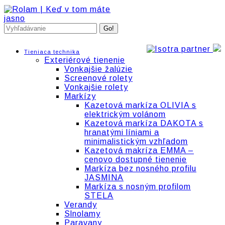
Skip
to
content
Search:
Tieniaca technika
Exteriérové tienenie
Vonkajšie žalúzie
Screenové rolety
Vonkajšie rolety
Markízy
Kazetová markíza OLIVIA s
elektrickým volánom
Kazetová markíza DAKOTA s
hranatými líniami a
minimalistickým vzhľadom
Kazetová makríza EMMA –
cenovo dostupné tienenie
Markíza bez nosného profilu
JASMINA
Markíza s nosným profilom
STELA
Verandy
Slnolamy
Paravany