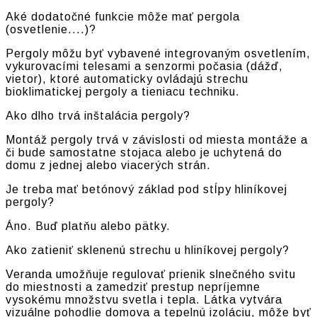
Aké dodatočné funkcie môže mať pergola
(osvetlenie....)?
Pergoly môžu byť vybavené integrovaným osvetlením,
vykurovacími telesami a senzormi počasia (dážď,
vietor), ktoré automaticky ovládajú strechu
bioklimatickej pergoly a tieniacu techniku.
Ako dlho trvá inštalácia pergoly?
Montáž pergoly trvá v závislosti od miesta montáže a
či bude samostatne stojaca alebo je uchytená do
domu z jednej alebo viacerých strán.
Je treba mať betónový základ pod stĺpy hliníkovej
pergoly?
Áno. Buď platňu alebo pätky.
Ako zatieniť sklenenú strechu u hliníkovej pergoly?
Veranda umožňuje regulovať prienik slnečného svitu
do miestnosti a zamedziť prestup nepríjemne
vysokému množstvu svetla i tepla. Látka vytvára
vizuálne pohodlie domova a tepelnú izoláciu, môže byť