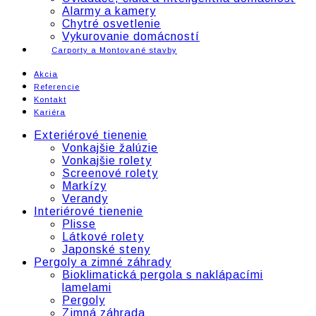
Alarmy a kamery
Chytré osvetlenie
Vykurovanie domácností
Carporty a Montované stavby
Akcia
Referencie
Kontakt
Kariéra
Facebook
Instagram
Linkedin
Exteriérové tienenie
page
page
page
Vonkajšie žalúzie
opens
opens
opens
Vonkajšie rolety
in
in
in
Screenové rolety
new
new
new
Markízy
window
window
window
Verandy
Interiérové tienenie
Plisse
Látkové rolety
Japonské steny
Pergoly a zimné záhrady
Bioklimatická pergola s naklápacími
lamelami
Pergoly
Zimná záhrada