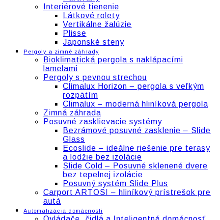
Interiérové tienenie
Látkové rolety
Vertikálne žalúzie
Plisse
Japonské steny
Pergoly a zimné záhrady
Bioklimatická pergola s naklápacími
lamelami
Pergoly s pevnou strechou
Climalux Horizon – pergola s veľkým
rozpätím
Climalux – moderná hliníková pergola
Zimná záhrada
Posuvné zasklievacie systémy
Bezrámové posuvné zasklenie – Slide
Glass
Ecoslide – ideálne riešenie pre terasy
a lodžie bez izolácie
Slide Cold – Posuvné sklenené dvere
bez tepelnej izolácie
Posuvný systém Slide Plus
Carport ARTOSI – hliníkový prístrešok pre
autá
Automatizácia domácnosti
Ovládače, čidlá a Inteligentná domácnosť