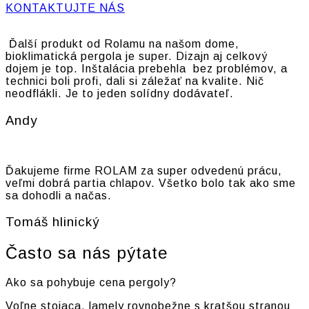
KONTAKTUJTE NÁS
Ďalší produkt od Rolamu na našom dome,
bioklimatická pergola je super. Dizajn aj celkový
dojem je top. Inštalácia prebehla bez problémov, a
technici boli profi, dali si záležať na kvalite. Nič
neodflákli. Je to jeden solídny dodávateľ.
Andy
Ďakujeme firme ROLAM za super odvedenú prácu,
veľmi dobrá partia chlapov. Všetko bolo tak ako sme
sa dohodli a načas.
Tomáš hlinický
Často sa nás pýtate
Ako sa pohybuje cena pergoly?
Voľne stojaca, lamely rovnobežne s kratšou stranou