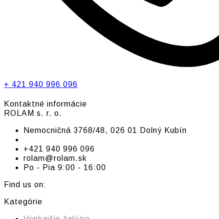
+ 421 940 996 096
Kontaktné informácie
ROLAM s. r. o.
Nemocničná 3768/48, 026 01 Dolný Kubín
+421 940 996 096
rolam@rolam.sk
Po - Pia 9:00 - 16:00
Find us on:
Facebook
Linkedin
Instagram
Kategórie
page
page
page
Vonkajšie žalúzie