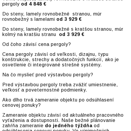
pergoly
od 4 848 €
Do steny, lamely rovnobežné stranou, múr
rovnobežný s lamelami
od 3 929 €
Do steny, lamely rovnobežné s kratšou stranou, múr
kolmý na kratšiu stranu
od 3 929 €
Od čoho závisí cena pergoly?
Cena pergoly závisí od veľkosti, dizajnu, typu
konštrukcie, strechy a dodatočných funkcií, ako je
osvetlenie či integrované strešné systémy.
Na čo myslieť pred výstavbou pergoly?
Pred výstavbou pergoly treba zvážiť umiestnenie,
veľkosť a poveternostné podmienky.
Ako dlho trvá zameranie objektu po odsúhlasení
cenovej ponuky?
Zameranie objektu závisí od aktuálneho pracovného
vyťaženia a dostupnosti. Naše bežné plánovanie
zahŕňa zameranie
do jedného týždňa
od
odsúhlasenia cenovej ponuky. Vo výnimočných