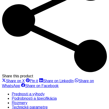
Share this product
Share
Share
Share
Share on X
Pin it
Share on LinkedIn
Share on
on
on
on
Share
Share
WhatsApp
Share on Facebook
X
Pinterest
LinkedIn
on
on
WhatsApp
Facebook
Prednosti a výhody
Podrobnosti a špecifikácia
Rozmery
Technické parametre