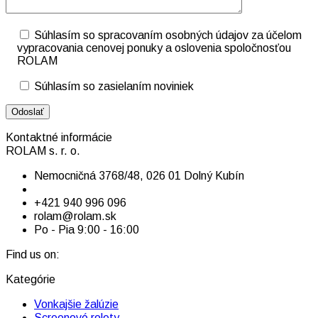
Súhlasím so spracovaním osobných údajov za účelom
vypracovania cenovej ponuky a oslovenia spoločnosťou
ROLAM
Súhlasím so zasielaním noviniek
Kontaktné informácie
ROLAM s. r. o.
Nemocničná 3768/48, 026 01 Dolný Kubín
+421 940 996 096
rolam@rolam.sk
Po - Pia 9:00 - 16:00
Find us on:
Facebook
Linkedin
Instagram
Kategórie
page
page
page
Vonkajšie žalúzie
opens
opens
opens
Screenové rolety