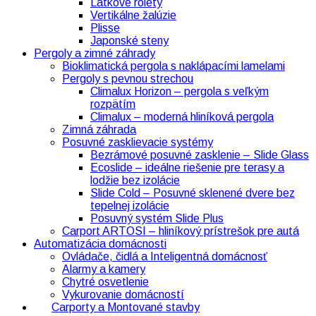
Látkové rolety
Vertikálne žalúzie
Plisse
Japonské steny
Pergoly a zimné záhrady
Bioklimatická pergola s naklápacími lamelami
Pergoly s pevnou strechou
Climalux Horizon – pergola s veľkým
rozpätím
Climalux – moderná hliníková pergola
Zimná záhrada
Posuvné zasklievacie systémy
Bezrámové posuvné zasklenie – Slide Glass
Ecoslide – ideálne riešenie pre terasy a
lodžie bez izolácie
Slide Cold – Posuvné sklenené dvere bez
tepelnej izolácie
Posuvný systém Slide Plus
Carport ARTOSI – hliníkový prístrešok pre autá
Automatizácia domácnosti
Ovládače, čidlá a Inteligentná domácnosť
Alarmy a kamery
Chytré osvetlenie
Vykurovanie domácností
Carporty a Montované stavby