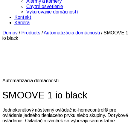
Alarmy a kamery
Chytré osvetlenie
Vykurovanie domácností
Kontakt
Kariéra
Domov
/
Products
/
Automatizácia domácnosti
/
SMOOVE 1
io black
Automatizácia domácnosti
SMOOVE 1 io black
Jednokanálový nástenný ovládač io-homecontrol® pre
ovládanie jedného tieniaceho prvku alebo skupiny. Dotykové
ovládanie. Ovládač a rámček sa vyberajú samostatne.