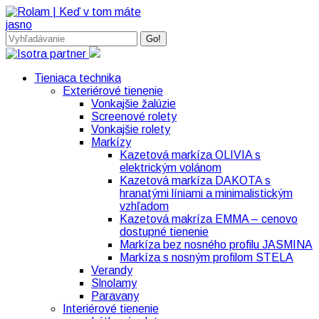
Skip
to
content
Search:
Tieniaca technika
Exteriérové tienenie
Vonkajšie žalúzie
Screenové rolety
Vonkajšie rolety
Markízy
Kazetová markíza OLIVIA s
elektrickým volánom
Kazetová markíza DAKOTA s
hranatými líniami a minimalistickým
vzhľadom
Kazetová makríza EMMA – cenovo
dostupné tienenie
Markíza bez nosného profilu JASMINA
Markíza s nosným profilom STELA
Verandy
Slnolamy
Paravany
Interiérové tienenie