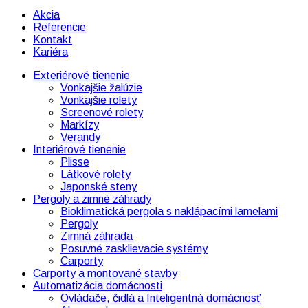
Akcia
Referencie
Kontakt
Kariéra
Facebook
Instagram
Linkedin
Exteriérové tienenie
page
page
page
Vonkajšie žalúzie
opens
opens
opens
Vonkajšie rolety
in
in
in
Screenové rolety
new
new
new
Markízy
window
window
window
Verandy
Interiérové tienenie
Plisse
Látkové rolety
Japonské steny
Pergoly a zimné záhrady
Bioklimatická pergola s naklápacími lamelami
Pergoly
Zimná záhrada
Posuvné zasklievacie systémy
Carporty
Carporty a montované stavby
Automatizácia domácnosti
Ovládače, čidlá a Inteligentná domácnosť