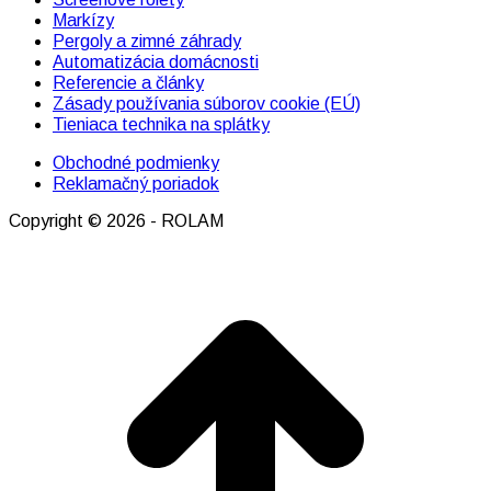
in
in
in
Markízy
new
new
new
Pergoly a zimné záhrady
window
window
window
Automatizácia domácnosti
Referencie a články
Zásady používania súborov cookie (EÚ)
Tieniaca technika na splátky
Obchodné podmienky
Reklamačný poriadok
Copyright © 2026 - ROLAM
t
T