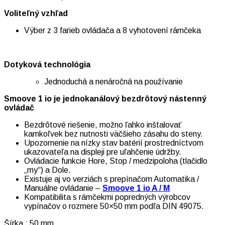
Voliteľný vzhľad
Výber z 3 farieb ovládača a 8 vyhotovení rámčeka
Dotyková technológia
Jednoduchá a nenáročná na používanie
Smoove 1 io je jednokanálový bezdrôtový nástenný
ovládač
Bezdrôtové riešenie, možno ľahko inštalovať
kamkoľvek bez nutnosti väčšieho zásahu do steny.
Upozornenie na nízky stav batérií prostredníctvom
ukazovateľa na displeji pre uľahčenie údržby.
Ovládacie funkcie Hore, Stop / medzipoloha (tlačidlo
„my“) a Dole.
Existuje aj vo verziách s prepínačom Automatika /
Manuálne ovládanie –
Smoove 1 io A / M
Kompatibilita s rámčekmi popredných výrobcov
vypínačov o rozmere 50×50 mm podľa DIN 49075.
Šírka : 50 mm